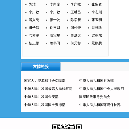
陶洁
李向东
李广效
张留资
李广效
李广效
王继昌
李志刚
潘兴禹
廉士乾
陈学新
张玉明
田子昌
刘玉财
闫仲奎
肖桂珍
邓芳鹏
窦宝星
史洪太
梁振东
杨志鹏
姜书田
何元标
景鹏腾
友情链接
国家人力资源和社会保障部
中华人民共和国财政部
中华人民共和国最高人民检察院
中华人民共和国中央人民政府
中华人民共和国公安部
国家民族事务委员会
中华人民共和国国土资源部
中华人民共和国环境保护部