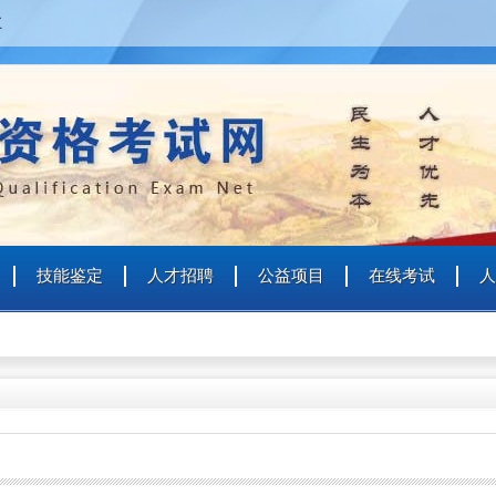
五
个人
企业
艺术人才
特殊群众
用户名
技能鉴定
人才招聘
公益项目
在线考试
人
用户名
密 码
密 码
确认密码
登录
注册
注册
登录