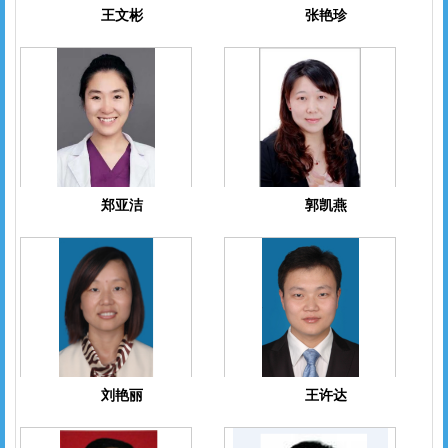
王文彬
张艳珍
注册
登录
郑亚洁
郭凯燕
刘艳丽
王许达