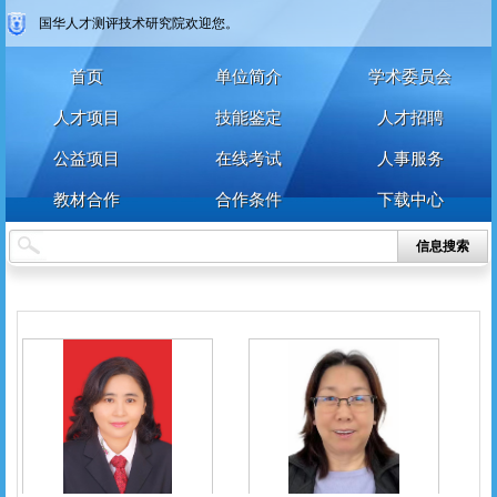
国华人才测评技术研究院欢迎您。
首页
单位简介
学术委员会
人才项目
技能鉴定
人才招聘
公益项目
在线考试
人事服务
教材合作
合作条件
下载中心
信息搜索
个人
企业
艺术人才
特殊群众
用户名
用户名
密 码
密 码
确认密码
登录
注册