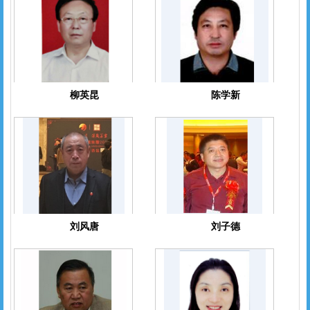
柳英昆
陈学新
刘风唐
刘子德