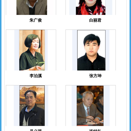
朱广俊
白丽君
李泊溪
张方坤