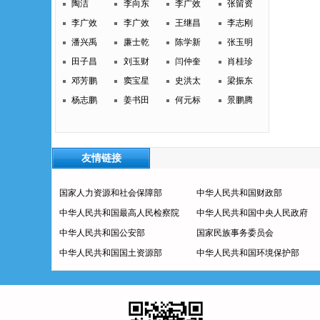
陶洁
李向东
李广效
张留资
李广效
李广效
王继昌
李志刚
潘兴禹
廉士乾
陈学新
张玉明
田子昌
刘玉财
闫仲奎
肖桂珍
邓芳鹏
窦宝星
史洪太
梁振东
杨志鹏
姜书田
何元标
景鹏腾
友情链接
国家人力资源和社会保障部
中华人民共和国财政部
中华人民共和国最高人民检察院
中华人民共和国中央人民政府
中华人民共和国公安部
国家民族事务委员会
中华人民共和国国土资源部
中华人民共和国环境保护部