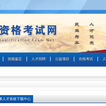
六
个人
企业
艺术人才
特殊群众
用户名
用户名
技能鉴定
人才招聘
公益项目
在线考试
人
密 码
密 码
确认密码
登录
注册
事人才表格下载中心
注册
登录